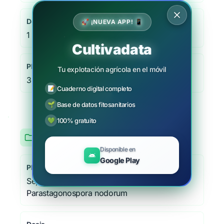
Dosis
🚀 ¡NUEVA APP! 📱
1 - 0 l/ha
Cultivadata
Plazo de seguridad
Tu explotación agrícola en el móvil
35 días
📝
Cuaderno digital completo
🌱
Base de datos fitosanitarios
💚
100% gratuito
Trigo
Disponible en
Google Play
Plaga/Enfermedad
Septoriosis de las espigas del trigo,
Parastagonospora nodorum