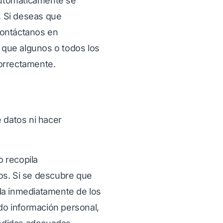
 automáticamente se
. Si deseas que
 contáctanos en
que algunos o todos los
orrectamente.
e datos ni hacer
o recopila
os. Si se descubre que
da inmediatamente de los
do información personal,