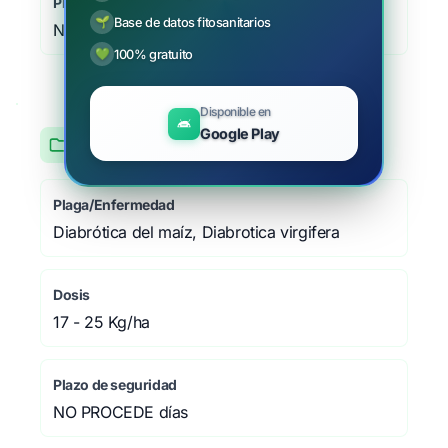
Plazo de seguridad
🌱
Base de datos fitosanitarios
NO PROCEDE días
💚
100% gratuito
Disponible en
Google Play
Maíz
Plaga/Enfermedad
Diabrótica del maíz, Diabrotica virgifera
Dosis
17 - 25 Kg/ha
Plazo de seguridad
NO PROCEDE días