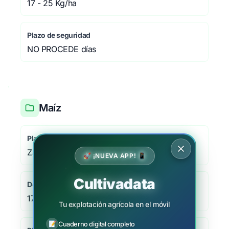
17 - 25 Kg/ha
Plazo de seguridad
NO PROCEDE días
Maíz
Plaga/Enfermedad
Zabro de los cereales, Zabrus tenebrioides
🚀 ¡NUEVA APP! 📱
Cultivadata
Dosis
17 - 25 Kg/ha
Tu explotación agrícola en el móvil
📝
Cuaderno digital completo