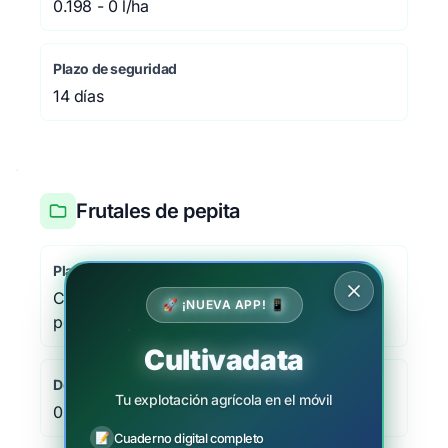
0.198 - 0 l/ha
Plazo de seguridad
14 días
Frutales de pepita
Plaga/Enfermedad
Carpocapsa de manzanas y peras, Cydia
🚀 ¡NUEVA APP! 📱
pomonella
Cultivadata
Dosis
Tu explotación agrícola en el móvil
0.198 - 0 l/ha
📝
Cuaderno digital completo