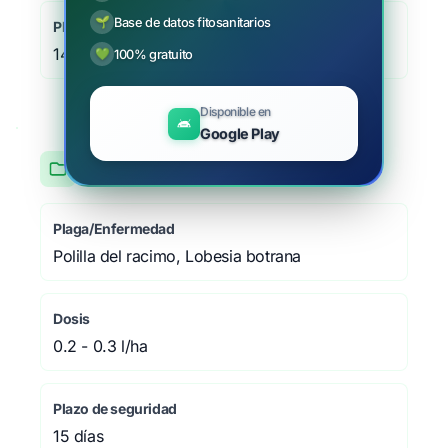
🌱
Base de datos fitosanitarios
Plazo de seguridad
14 días
💚
100% gratuito
Disponible en
Google Play
Vid
Plaga/Enfermedad
Polilla del racimo, Lobesia botrana
Dosis
0.2 - 0.3 l/ha
Plazo de seguridad
15 días