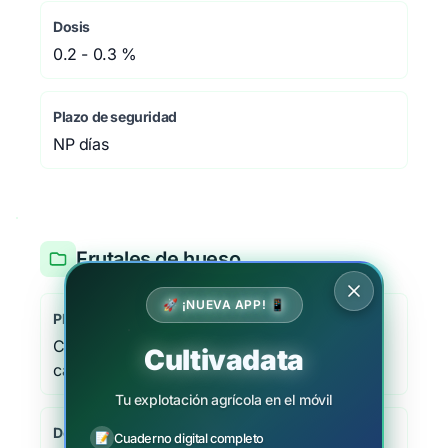
Dosis
0.2 - 0.3 %
Plazo de seguridad
NP días
Frutales de hueso
🚀 ¡NUEVA APP! 📱
Plaga/Enfermedad
Cribado, perdigonado, Wilsonomyces
Cultivadata
carpophilus
Tu explotación agrícola en el móvil
Dosis
📝
Cuaderno digital completo