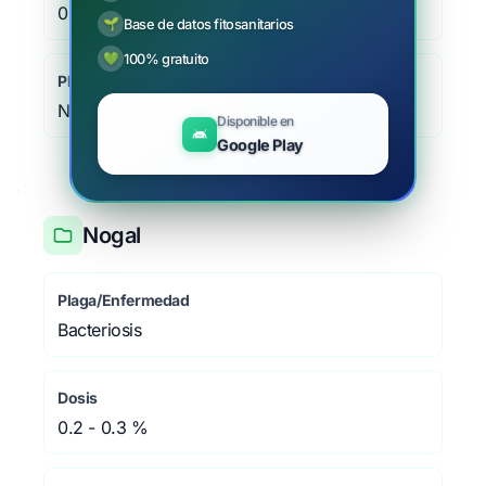
0.2 - 0.3 %
🌱
Base de datos fitosanitarios
💚
100% gratuito
Plazo de seguridad
NP días
Disponible en
Google Play
Nogal
Plaga/Enfermedad
Bacteriosis
Dosis
0.2 - 0.3 %