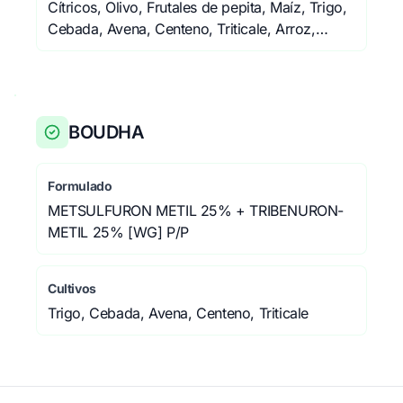
Cítricos, Olivo, Frutales de pepita, Maíz, Trigo,
Cebada, Avena, Centeno, Triticale, Arroz,
Pastizales, Áreas no cultivadas (agrícolas y
forestales), Áreas no cultivadas (no agrícolas ni
forestales)
BOUDHA
Formulado
METSULFURON METIL 25% + TRIBENURON-
METIL 25% [WG] P/P
Cultivos
Trigo, Cebada, Avena, Centeno, Triticale
FLAME DUO