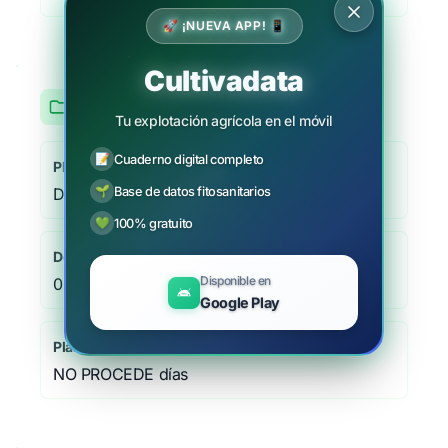
🚀 ¡NUEVA APP! 📱
Cultivadata
Cebada
Tu explotación agrícola en el móvil
📝
Cuaderno digital completo
Plaga/Enfermedad
🌱
Base de datos fitosanitarios
Dicotiledóneas, malas hierbas de hoja ancha
💚
100% gratuito
Dosis
Disponible en
0.04 - 0.06 Kg/ha
Google Play
Plazo de seguridad
NO PROCEDE días