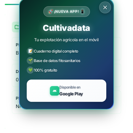
🚀 ¡NUEVA APP! 📱
Cultivadata
Vid
Tu explotación agrícola en el móvil
Plaga/Enfermedad
📝
Cuaderno digital completo
Black dead arm (BDA), Diplodia mutila
🌱
Base de datos fitosanitarios
💚
100% gratuito
Dosis
0 (ver condic. específico)
Disponible en
Google Play
Plazo de seguridad
NP días