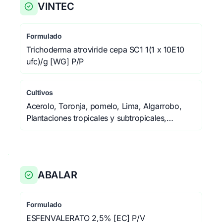
VINTEC
Formulado
Trichoderma atroviride cepa SC1 1(1 x 10E10
ufc)/g [WG] P/P
Cultivos
Acerolo, Toronja, pomelo, Lima, Algarrobo,
Plantaciones tropicales y subtropicales,
Frutales de hueso, Melocotonero,
Albaricoquero, Ciruelo, Cerezo, Níspero,
níspero del Japón, Membrillero, Almendro, Vid,
Vid de mesa, Vid de vinificación, Arbustos
ABALAR
frutales, Arándano, mirtilo, Higuera, Ajo,
Calabaza, Hortalizas del género Brassica,
Hortalizas de hoja, Leguminosas verdes
Formulado
(frescas), Tallos jóvenes, Ornamentales
ESFENVALERATO 2,5% [EC] P/V