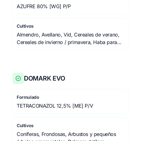
AZUFRE 80% [WG] P/P
Cultivos
Almendro, Avellano, Vid, Cereales de verano,
Cereales de invierno / primavera, Haba para
grano, Judía para grano, Guisante para grano,
Remolacha azucarera, Tomate, Pimiento,
Cucurbitáceas, Lechuga, Judía verde, Guisante
verde, Haba verde, Lúpulo, Rosales,
DOMARK EVO
Melocotonero, Cerezo, Manzano
Formulado
TETRACONAZOL 12,5% [ME] P/V
Cultivos
Coníferas, Frondosas, Arbustos y pequeños