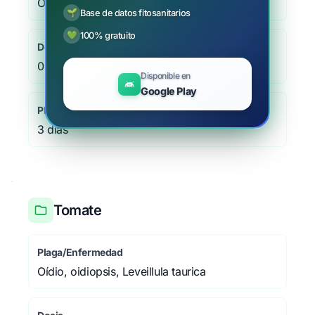
Oídio, oidiopsis, Leveillula taurica
🌱
Base de datos fitosanitarios
💚
100% gratuito
Dosis
0.15 - 0.2 %
Disponible en
Google Play
Plazo de seguridad
3 días
Tomate
Plaga/Enfermedad
Oídio, oidiopsis, Leveillula taurica